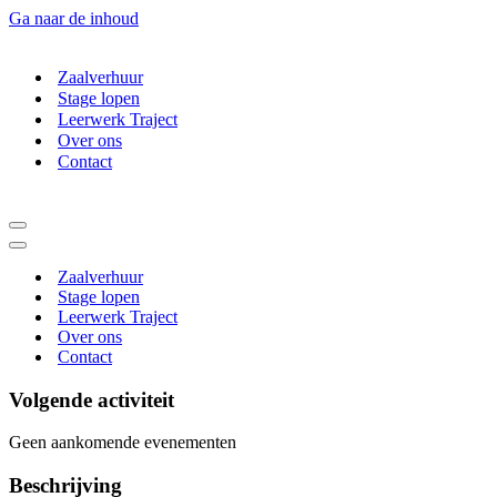
Ga naar de inhoud
Zaalverhuur
Stage lopen
Leerwerk Traject
Over ons
Contact
Navigatie
Menu
Navigatie
Menu
Zaalverhuur
Stage lopen
Leerwerk Traject
Over ons
Contact
Volgende activiteit
Geen aankomende evenementen
Beschrijving