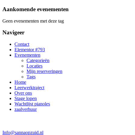
Aankomende evenementen
Geen evenementen met deze tag
Navigeer
Contact
Elementor #793
Evenementen
Categorieën
Locaties
Mijn reserveringen
Tags
Home
Leerwerktraject
Over ons
Stage lopen
Wachtlijst pianoles
zaalverhuur
Info@sannaopzuid.nl